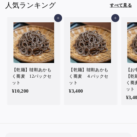
6
人気ランキング
すべて見る
0
0
カートに入れる
カートに入れる
【乾麺】韃靼あかも
【乾麺】韃靼あかも
【お
く蕎麦 12パックセ
く蕎麦 ４パックセ
【乾
ット
ット
く蕎
ット
¥10,200
¥
¥3,400
¥
¥3,4
1
3
0
,
,
4
2
0
0
0
0