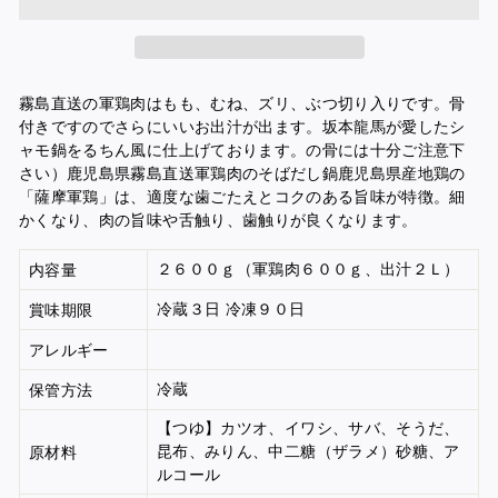
霧島直送の軍鶏肉はもも、むね、ズリ、ぶつ切り入りです。骨
付きですのでさらにいいお出汁が出ます。坂本龍馬が愛したシ
ャモ鍋をるちん風に仕上げております。の骨には十分ご注意下
さい）鹿児島県霧島直送軍鶏肉のそばだし鍋鹿児島県産地鶏の
「薩摩軍鶏」は、適度な歯ごたえとコクのある旨味が特徴。細
かくなり、肉の旨味や舌触り、歯触りが良くなります。
２６００ｇ（軍鶏肉６００ｇ、出汁２Ｌ）
内容量
冷蔵３日 冷凍９０日
賞味期限
アレルギー
冷蔵
保管方法
【つゆ】カツオ、イワシ、サバ、そうだ、
昆布、みりん、中二糖（ザラメ）砂糖、ア
原材料
ルコール