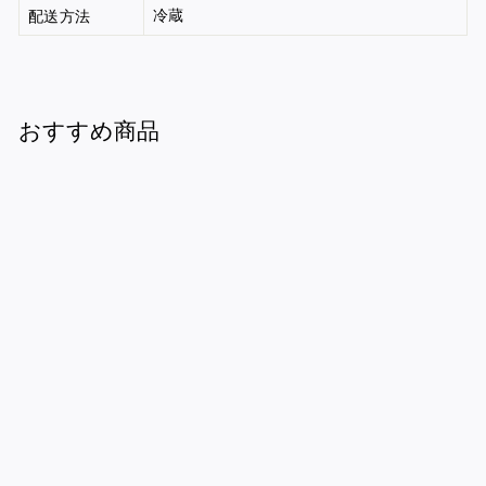
冷蔵
配送方法
おすすめ商品
軍鶏鍋セット ４人
前
¥6,600
¥
6
,