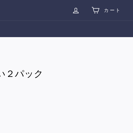
カート
い２パック