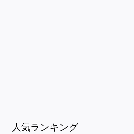
売り切れ
神戸牛肉吸い２パッ
ク
¥3,800
¥
3
,
8
0
人気ランキング
0