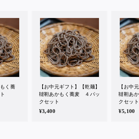
カ
カ
ー
ー
ト
ト
に
に
入
入
れ
れ
る
る
かもく蕎
【お中元ギフト】【乾麺】
【お中元
ット
韃靼あかもく蕎麦 ４パッ
韃靼あか
クセット
クセット
¥3,400
¥
¥5,100
¥
3
5
,
,
4
1