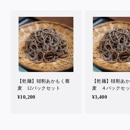
カ
ー
ト
に
入
れ
る
【乾麺】韃靼あかもく蕎
【乾麺】韃靼あ
麦 12パックセット
麦 ４パックセ
¥10,200
¥
¥3,400
¥
1
3
0
,
,
4
2
0