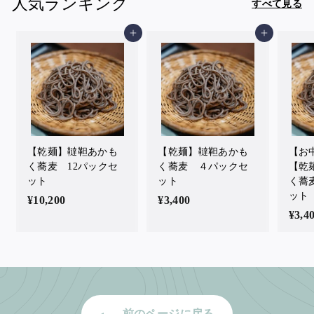
人気ランキング
すべて見る
0
0
カートに入れる
カートに入れる
【乾麺】韃靼あかも
【乾麺】韃靼あかも
【お
く蕎麦 12パックセ
く蕎麦 ４パックセ
【乾
ット
ット
く蕎
ット
¥10,200
¥
¥3,400
¥
¥3,4
1
3
0
,
,
4
2
0
0
0
0
前のページに戻る