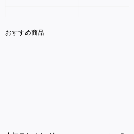
おすすめ商品
高級そばざる （さら
し竹）
¥9,600
¥
9
,
6