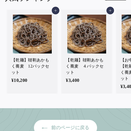
0
0
カートに入れる
カートに入れる
【乾麺】韃靼あかも
【乾麺】韃靼あかも
【お
く蕎麦 12パックセ
く蕎麦 ４パックセ
【乾
ット
ット
く蕎
ット
¥10,200
¥
¥3,400
¥
¥3,4
1
3
0
,
,
4
2
0
0
0
0
前のページに戻る