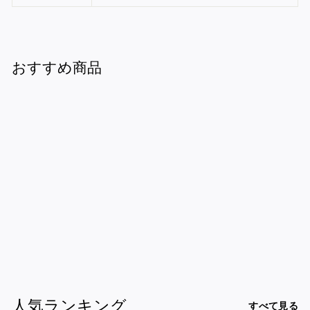
おすすめ商品
神戸牛肉つけ韃靼蕎
麦セット ２人前
¥5,500
¥
5
,
5
人気ランキング
すべて見る