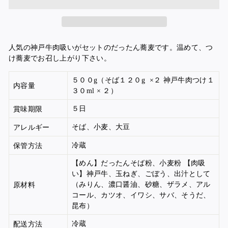
人気の神戸牛肉吸いがセットのだったん蕎麦です。温めて、つ
け蕎麦でお召し上がり下さい。
５００g（そば１２０g
×２ 神戸
牛肉つけ１
内容量
３０ml
× ２）
５日
賞味期限
そば、小麦、大豆
アレルギー
冷蔵
保管方法
【めん】だったんそば粉、小麦粉 【肉吸
い】神戸牛、玉ねぎ、ごぼう、出汁として
（みりん、濃口醤油、砂糖、ザラメ、アル
原材料
コール、カツオ、イワシ、サバ、そうだ、
昆布）
冷蔵
配送方法